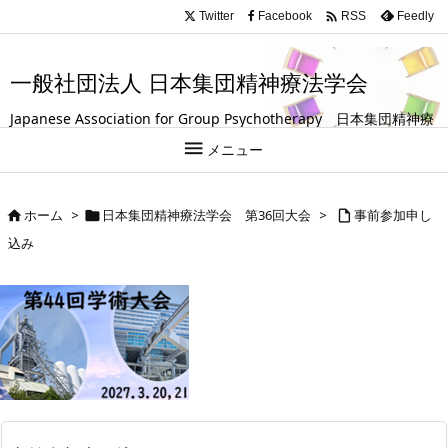
.entry-title, #front-page-title { text-align: left; }

Twitter
Facebook
Feedly
RSS
一般社団法人 日本集団精神療法学会
Japanese Association for Group Psychotherapy 日本集団精神療
法学会は、グループ（集団）を活用して人の成長や回復を支援する

メニュー
試みを探求している学会です。
ホーム
>
日本集団精神療法学会 第36回大会
>
事前参加申し



込み