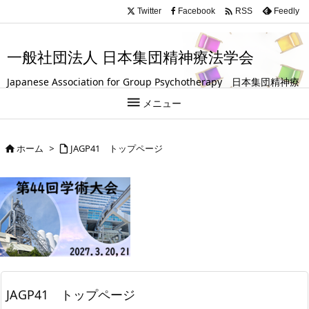
.entry-title, #front-page-title { text-align: left; }

Twitter
Facebook
Feedly
RSS
一般社団法人 日本集団精神療法学会
Japanese Association for Group Psychotherapy 日本集団精神療
法学会は、グループ（集団）を活用して人の成長や回復を支援する

メニュー
試みを探求している学会です。
ホーム
>
JAGP41 トップページ


JAGP41 トップページ