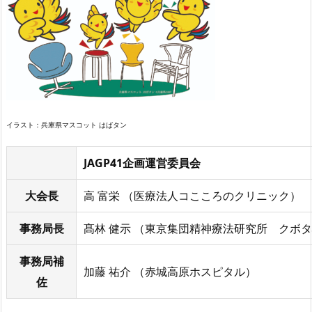
イラスト：兵庫県マスコット はばタン
JAGP41企画運営委員会
大会長
高 富栄 （医療法人コこころのクリニック）
事務局長
髙林 健示 （東京集団精神療法研究所 クボ
事務局補
加藤 祐介 （赤城高原ホスピタル）
佐