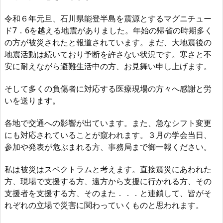
令和６年元旦、石川県能登半島を震源とするマグニチュー
ド7．6を越える地震がありました。年始の帰省の時期多く
の方が被災されたと報道されています。まだ、大地震後の
地震活動は続いており予断を許さない状況です。寒さと不
安に耐えながら避難生活中の方、お見舞い申し上げます。
そして多くの負傷者に対応する医療現場の方々へ感謝と労
いを送ります。
各地で交通への影響が出ています。また、急なシフト変更
にも対応されていることが窺われます。３月の学会当日、
参加や発表が危ぶまれる方、事務局まで御一報ください。
私は被災はスペクトラムと考えます。直接震災にあわれた
方、現場で支援する方、遠方から支援に行かれる方、その
支援者を支援する方、そのまた．．．と連鎖して、皆がそ
れぞれの立場で災害に関わっていくものと思われます。