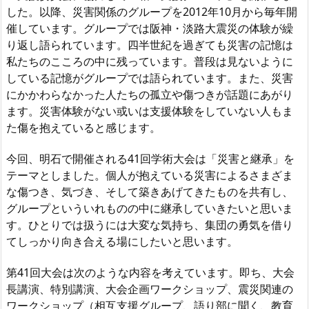
した。以降、災害関係のグループを2012年10月から毎年開
催しています。グループでは阪神・淡路大震災の体験が繰
り返し語られています。四半世紀を過ぎても災害の記憶は
私たちのこころの中に残っています。普段は見ないように
している記憶がグループでは語られています。また、災害
にかかわらなかった人たちの孤立や傷つきが話題にあがり
ます。災害体験がない或いは支援体験をしていない人もま
た傷を抱えていると感じます。
今回、明石で開催される41回学術大会は「災害と継承」を
テーマとしました。個人が抱えている災害によるさまざま
な傷つき、気づき、そして築きあげてきたものを共有し、
グループといういれものの中に継承していきたいと思いま
す。ひとりでは扱うには大変な気持ち、集団の勇気を借り
てしっかり向き合える場にしたいと思います。
第41回大会は次のような内容を考えています。即ち、大会
長講演、特別講演、大会企画ワークショップ、震災関連の
ワークショップ（相互支援グループ、語り部に聞く、教育