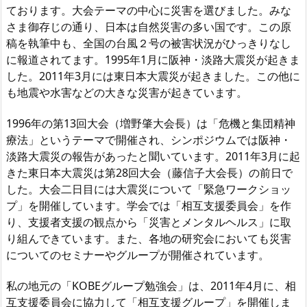
ております。大会テーマの中心に災害を選びました。みな
さま御存じの通り、日本は自然災害の多い国です。この原
稿を執筆中も、全国の台風２号の被害状況がひっきりなし
に報道されてます。1995年1月に阪神・淡路大震災が起きま
した。2011年3月には東日本大震災が起きました。この他に
も地震や水害などの大きな災害が起きています。
1996年の第13回大会（増野肇大会長）は「危機と集団精神
療法」というテーマで開催され、シンポジウムでは阪神・
淡路大震災の報告があったと聞いています。2011年3月に起
きた東日本大震災は第28回大会（藤信子大会長）の前日で
した。大会二日目には大震災について「緊急ワークショッ
プ」を開催しています。学会では「相互支援委員会」を作
り、支援者支援の観点から「災害とメンタルヘルス」に取
り組んできています。また、各地の研究会においても災害
についてのセミナーやグループが開催されています。
私の地元の「KOBEグループ勉強会」は、2011年4月に、相
互支援委員会に協力して「相互支援グループ」を開催しま