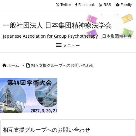
.entry-title, #front-page-title { text-align: left; }

Twitter
Facebook
Feedly
RSS
一般社団法人 日本集団精神療法学会
Japanese Association for Group Psychotherapy 日本集団精神療
法学会は、グループ（集団）を活用して人の成長や回復を支援する

メニュー
試みを探求している学会です。
ホーム
>
相互支援グループへのお問い合わせ


相互支援グループへのお問い合わせ