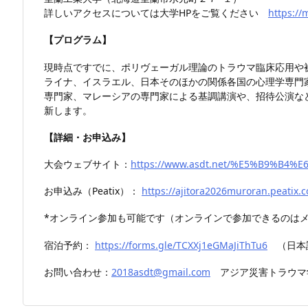
詳しいアクセスについては大学HPをご覧ください
https://
【プログラム】
現時点ですでに、ポリヴェーガル理論のトラウマ臨床応用や被
ライナ、イスラエル、日本そのほかの関係各国の心理学専門
専門家、マレーシアの専門家による基調講演や、招待公演な
新します。
【詳細・お申込み】
大会ウェブサイト：
https://www.asdt.net/%E5%B9%B
お申込み（Peatix）：
https://ajitora2026muroran.peatix.
*オンライン参加も可能です（オンラインで参加できるのはメ
宿泊予約：
https://forms.gle/TCXXj1eGMaJiThTu6
（日本
お問い合わせ：
2018asdt@gmail.com
アジア災害トラウマ