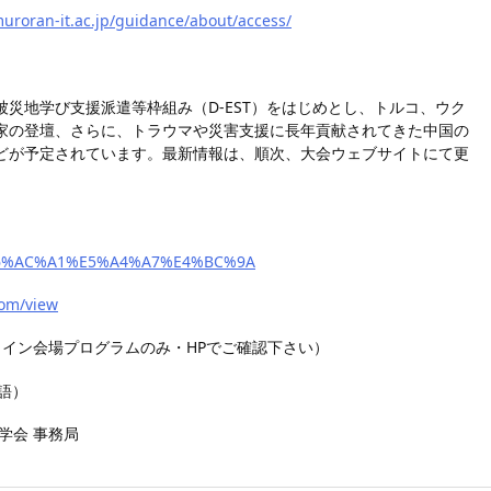
muroran-it.ac.jp/guidance/about/access/
災地学び支援派遣等枠組み（D-EST）をはじめとし、トルコ、ウク
家の登壇、さらに、トラウマや災害支援に長年貢献されてきた中国の
どが予定されています。最新情報は、順次、大会ウェブサイトにて更
4%E6%AC%A1%E5%A4%A7%E4%BC%9A
com/view
イン会場プログラムのみ・HPでご確認下さい）
語）
学会 事務局