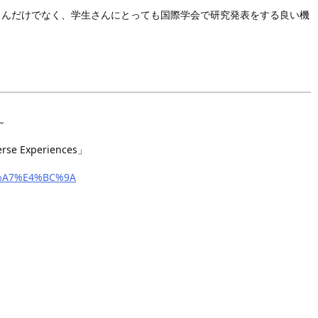
んだけでなく、学生さんにとっても国際学会で研究発表をする良い機
～
e Experiences」
4%A7%E4%BC%9A