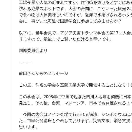
工場夜景が人気の町並みですが、住宅街を抜けるとすぐにあ
訪れる絶景スポットです。大会の合間に、こういった観光ス
で食べ物は大体美味しいのですが、近海で水揚げされるホタ
会に、再び、北海道で国際学会に参加してみませんか？
以下に、当学会員で、アジア災害トラウマ学会の第17回大
りますので、最後までご覧いただけると幸いです。
国際委員会より
———
前田さんからのメッセージ
この度、件名の学会を室蘭工業大学で開催することになりま
この学会は、2008年に中国で起きた四川大地震を契機に日
発足し、その後、台湾、マレーシア、日本でも開催されるよ
今回の大会はメイン会場で行われる講演、シンポジウムは
た、市民公開講座も企画しております。災害支援、緊急支援
思います。