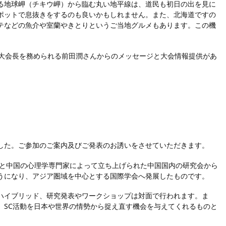
る地球岬（チキウ岬）から臨む丸い地平線は、道民も初日の出を見に
ポットで息抜きをするのも良いかもしれません。また、北海道ですの
テなどの魚介や室蘭やきとりというご当地グルメもあります。この機
会大会長を務められる前田潤さんからのメッセージと大会情報提供があ
した。ご参加のご案内及びご発表のお誘いをさせていただきます。
本と中国の心理学専門家によって立ち上げられた中国国内の研究会から
うになり、アジア圏域を中心とする国際学会へ発展したものです。
ハイブリッド、研究発表やワークショップは対面で行われます。ま
、SC活動を日本や世界の情勢から捉え直す機会を与えてくれるものと