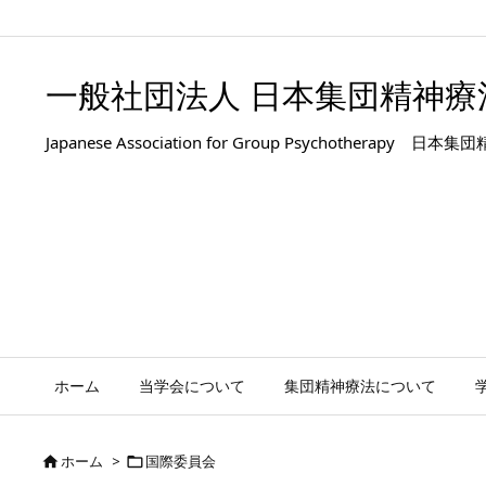
.entry-title, #front-page-title { text-align: left; }
一般社団法人 日本集団精神療
Japanese Association for Group Psyc
ホーム
当学会について
集団精神療法について
ホーム
>
国際委員会

