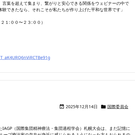
。言葉を超えて集まり、繋がりと安心できる関係をウェビナーの中で
体験できたなら、それこそが私たちが作り上げた平和な世界です」
月３日 ２１:００〜２３:００）
/wsT_aK4URQ6nViRCTBe91g
2025年12月14日
国際委員会


IAGP（国際集団精神療法・集団過程学会）札幌大会は、まだ記憶に
グループ療法家の存在が身近に感じられるようになった方もおられるの