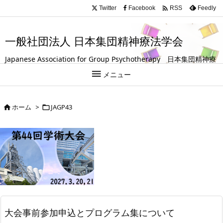
.entry-title, #front-page-title { text-align: left; }

Twitter
Facebook
Feedly
RSS
一般社団法人 日本集団精神療法学会
Japanese Association for Group Psychotherapy 日本集団精神療
法学会は、グループ（集団）を活用して人の成長や回復を支援する

メニュー
試みを探求している学会です。
ホーム
>
JAGP43


大会事前参加申込とプログラム集について