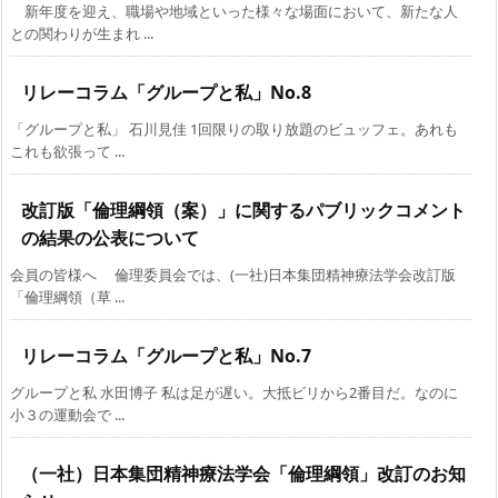
新年度を迎え、職場や地域といった様々な場面において、新たな人
との関わりが生まれ ...
リレーコラム「グループと私」No.8
「グループと私」 石川見佳 1回限りの取り放題のビュッフェ。あれも
これも欲張って ...
改訂版「倫理綱領（案）」に関するパブリックコメント
の結果の公表について
会員の皆様へ 倫理委員会では、(一社)日本集団精神療法学会改訂版
「倫理綱領（草 ...
リレーコラム「グループと私」No.7
グループと私 水田博子 私は足が遅い。大抵ビリから2番目だ。なのに
小３の運動会で ...
（一社）日本集団精神療法学会「倫理綱領」改訂のお知