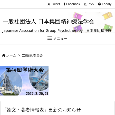
.entry-title, #front-page-title { text-align: left; }

Twitter
Facebook
Feedly
RSS
一般社団法人 日本集団精神療法学会
Japanese Association for Group Psychotherapy 日本集団精神療
法学会は、グループ（集団）を活用して人の成長や回復を支援する

メニュー
試みを探求している学会です。
ホーム
>
編集委員会


「論文・著者情報表」更新のお知らせ