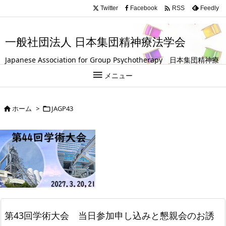
.entry-title, #front-page-title { text-align: left; }

Twitter
Facebook
Feedly
RSS
一般社団法人 日本集団精神療法学会
Japanese Association for Group Psychotherapy 日本集団精神療
法学会は、グループ（集団）を活用して人の成長や回復を支援する

メニュー
試みを探求している学会です。
ホーム
>
JAGP43


第43回学術大会 当日参加申し込みと懇親会のお誘