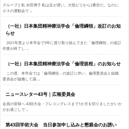
グループと私 水田博子 私は足が遅い。大抵ビリから2番目だ。なのに
小３の運動会で ...
（一社）日本集団精神療法学会「倫理綱領」改訂のお知
らせ
2021年度より本学会で5年に渡り取り組んできた「倫理綱領」の改訂
作業が終了し ...
（一社）日本集団精神療法学会「倫理規程」のお知らせ
この度、本学会では「倫理綱領」の改訂に伴い、倫理委員会と組織
委員会が協働して議 ...
ニュースレター43号｜広報委員会
会員の皆様へ 43回大会・プレコングレスまで1か月を切りましたがいか
がお過ごしで ...
第43回学術大会 当日参加申し込みと懇親会のお誘い