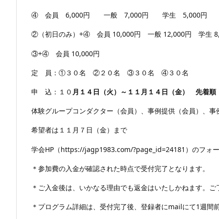
④ 会員 6,000円 一般 7,000円 学生 5,000円
②（初日のみ）
+④ 会員 10,000円 一般 12,000円 学生 8
③+④ 会員 10,000円
定 員：①３０名 ②２０名 ③３０名 ④３０名
申 込：１０
月１４日（火）～１１月１４日（金） 先着順
体験グループコンダクター（会員）、事例提供（会員）、事例
希望者は１１月７日（金）まで
学会HP（https://jagp1983.com/?page_id=24181）のフォ
＊参加費の入金が確認された時点で受付完了となります。
＊ご入金後は、いかなる理由でも返金はいたしかねます。ご
＊プログラム詳細は、受付完了後、登録者にmailにて1週間