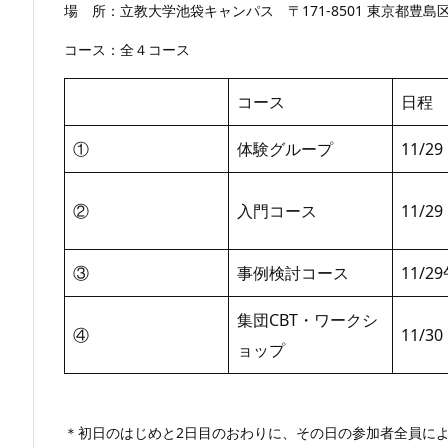
場 所：立教大学池袋キャンパス 〒171-8501 東京都豊
コース：全４コース
コース
日程
①
体験グループ
11/2
②
入門コース
11/2
③
事例検討コース
11/2
集団CBT・ワークシ
④
11/30
ョップ
＊初日のはじめと2日目のおわりに、その日の参加者全員によ