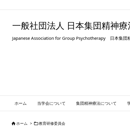
.entry-title, #front-page-title { text-align: left; }
一般社団法人 日本集団精神療
Japanese Association for Group Psyc
ホーム
当学会について
集団精神療法について
ホーム
>
教育研修委員会

