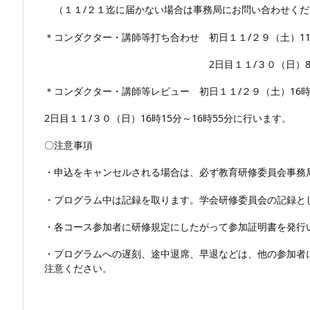
（１１/２１迄に届かない場合は事務局にお問い合わせくだ
＊コンダクター・講師等打ち合わせ 初日１１/２９（土）11時
2日目１１/３０（日）8時30分～
＊コンダクター・講師等レビュー 初日１１/２９（土）16時3
2日目１１/３０（日）16時15分～16時55分に行います。
〇注意事項
・申込をキャンセルされる場合は、必ず教育研修委員会事務
・プログラム中は記録を取ります。学会研修委員会の記録と
・各コース参加者に研修規定にしたがって参加証明書を発行
・プログラムへの遅刻、途中退席、早退などは、他の参加者
注意ください。
以