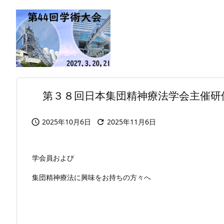
第３８回日本集団精神療法学会主催研
2025年10月6日
2025年11月6日


学会員および
集団精神療法に興味をお持ちの方々へ
（一社） 日本
教育研