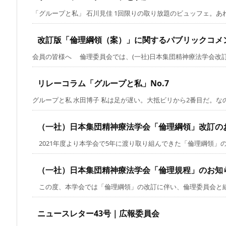
「グループと私」 石川見佳 1回限りの取り放題のビュッフェ。あれも
改訂版「倫理綱領（案）」に関するパブリックコメ
会員の皆様へ 倫理委員会では、(一社)日本集団精神療法学会改訂版
リレーコラム「グループと私」No.7
グループと私 水田博子 私は足が遅い。大抵ビリから2番目だ。なのに
（一社）日本集団精神療法学会「倫理綱領」改訂の
2021年度より本学会で5年に渡り取り組んできた「倫理綱領」の改
（一社）日本集団精神療法学会「倫理規程」のお知
この度、本学会では「倫理綱領」の改訂に伴い、倫理委員会と組織委
ニュースレター43号｜広報委員会