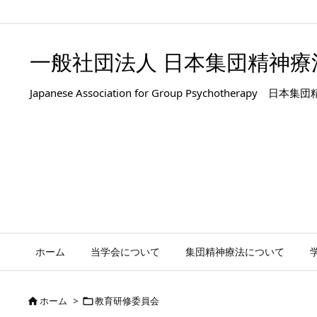
.entry-title, #front-page-title { text-align: left; }
一般社団法人 日本集団精神療
Japanese Association for Group Psyc
ホーム
当学会について
集団精神療法について
ホーム
>
教育研修委員会

