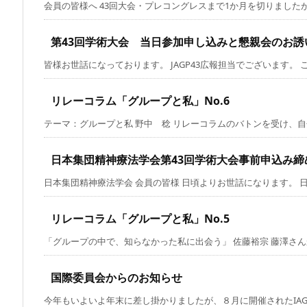
会員の皆様へ 43回大会・プレコングレスまで1か月を切りましたがい
第43回学術大会 当日参加申し込みと懇親会のお誘
皆様お世話になっております。 JAGP43広報担当でございます。 この
リレーコラム「グループと私」No.6
テーマ：グループと私 野中 稔 リレーコラムのバトンを受け、自分と
日本集団精神療法学会第43回学術大会事前申込み締
日本集団精神療法学会 会員の皆様 日頃よりお世話になります。 日本
リレーコラム「グループと私」No.5
「グループの中で、知らなかった私に出会う」 佐藤裕宗 藤澤さんから
国際委員会からのお知らせ
今年もいよいよ年末に差し掛かりましたが、８月に開催されたIAGP（