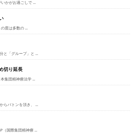
かがお過ごしで ...
い
度は多数の ...
「グループ」と ...
め切り延長
集団精神療法学 ...
バトンを頂き、 ...
国際集団精神療 ...