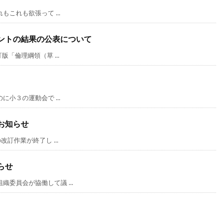
これも欲張って ...
ントの結果の公表について
「倫理綱領（草 ...
小３の運動会で ...
お知らせ
訂作業が終了し ...
らせ
員会が協働して議 ...