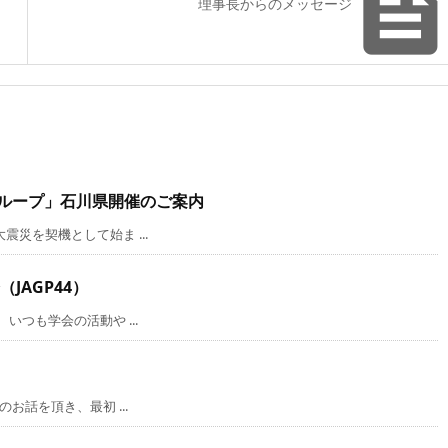
理事長からのメッセージ
グループ」石川県開催のご案内
災を契機として始ま ...
JAGP44）
つも学会の活動や ...
話を頂き、最初 ...