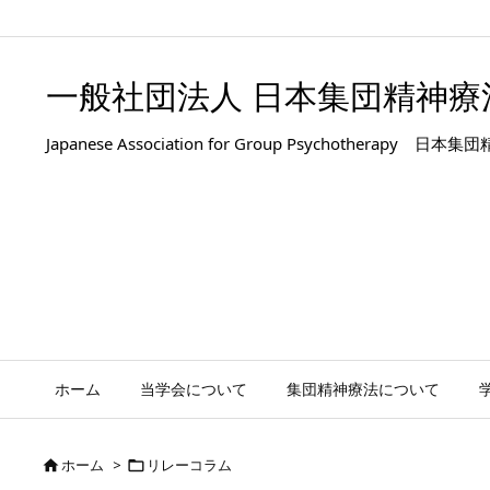
.entry-title, #front-page-title { text-align: left; }
一般社団法人 日本集団精神療
Japanese Association for Group Psyc
ホーム
当学会について
集団精神療法について
ホーム
>
リレーコラム

