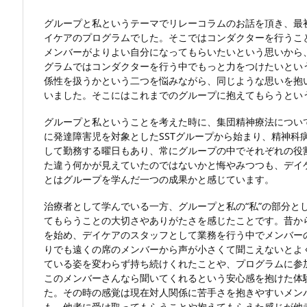
グループと私というテーマでリレーコラムのお話を頂き、最
イケアのプログラムでした。そこではコンダクターを行うこ
メンバーがよりよい自分になってもらいたいという思いから
グラムではコンダクターを行う中でもっと力をつけたいとい
係性を扱うかという二つを悩みながら、同じような思いを抱
いました。そこにはこれまでのグループに抱えてもらうとい
グループと私ということを考えた時に、集団精神療法につい
に発達障害児を対象としたSSTグループから始まり、精神科
して勤務する曜日もあり、常にグループの中でそれぞれの役
た違う何かが見えていたのではないかと悔やみつつも、デイ
とはグループを学んだ一つの成果かと感じています。
治療者として学んでいる一方、グループと私の“私”の部分と
てもらうことの大切さやありがたさを感じたことです。昔か
を始め、デイケアのスタッフとして業務を行う中でメンバー
りでも遠くの席のメンバーから声が小さくて聞こえないとよ
ている姿を変わらず持ち続けくれたことや、プログラムに参
このメンバーさんなら聞いてくれるという安心感を抱けた体
た。その時の感覚は現在対人関係に苦手さを抱きやすいメン
も、他者に受け取ってもらうことや抱えてもらえた感じが他