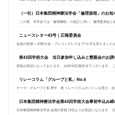
（一社）日本集団精神療法学会「倫理規程」のお知
この度、本学会では「倫理綱領」の改訂に伴い、倫理委員会と組織委
ニュースレター43号｜広報委員会
会員の皆様へ 43回大会・プレコングレスまで1か月を切りましたがい
第43回学術大会 当日参加申し込みと懇親会のお誘
皆様お世話になっております。 JAGP43広報担当でございます。 この
リレーコラム「グループと私」No.6
テーマ：グループと私 野中 稔 リレーコラムのバトンを受け、自分と
日本集団精神療法学会第43回学術大会事前申込み締
日本集団精神療法学会 会員の皆様 日頃よりお世話になります。 日本