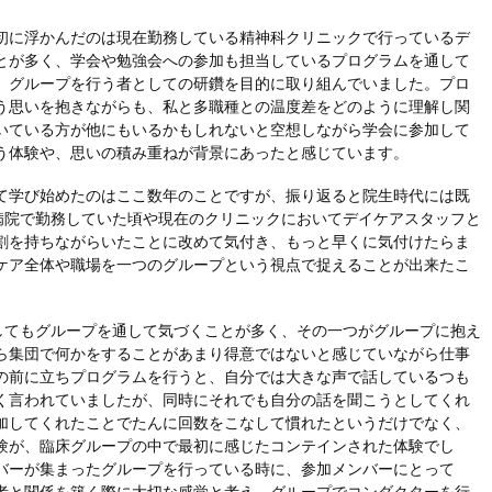
初に浮かんだのは現在勤務している精神科クリニックで行っているデ
とが多く、学会や勉強会への参加も担当しているプログラムを通して
、グループを行う者としての研鑽を目的に取り組んでいました。プロ
う思いを抱きながらも、私と多職種との温度差をどのように理解し関
いている方が他にもいるかもしれないと空想しながら学会に参加して
う体験や、思いの積み重ねが背景にあったと感じています。
て学び始めたのはここ数年のことですが、振り返ると院生時代には既
病院で勤務していた頃や現在のクリニックにおいてデイケアスタッフと
割を持ちながらいたことに改めて気付き、もっと早くに気付けたらま
ケア全体や職場を一つのグループという視点で捉えることが出来たこ
してもグループを通して気づくことが多く、その一つがグループに抱え
ら集団で何かをすることがあまり得意ではないと感じていながら仕事
の前に立ちプログラムを行うと、自分では大きな声で話しているつも
く言われていましたが、同時にそれでも自分の話を聞こうとしてくれ
加してくれたことでたんに回数をこなして慣れたというだけでなく、
験が、臨床グループの中で最初に感じたコンテインされた体験でし
バーが集まったグループを行っている時に、参加メンバーにとって
者と関係を築く際に大切な感覚と考え、グループでコンダクターを行