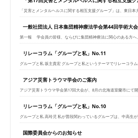
「第17回災害とメンタルヘルスに関する相互支援
「災害とメンタルヘルスに関する相互支援グループ」は、東日本大震
一般社団法人 日本集団精神療法学会第44回学術大会（
第一報 学会員の皆様、ならびに集団精神療法に関心のある方へ、い
リレーコラム「グループと私」No.11
グループと私 坂主貴宏 グループと私というテーマでリレーコラムのお
アジア災害トラウマ学会のご案内
アジア災害トラウマ学会第17回大会が、8月の北海道室蘭市にて開催さ
リレーコラム「グループと私」No.10
グループと私 高玲児 私が普段関わっているグループは、中高生が対象
国際委員会からのお知らせ