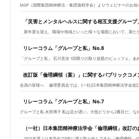
IAGP（国際集団精神療法・集団過程学会）よりウェビナーのお知らせ
「災害とメンタルヘルスに関する相互支援グループ
新年度を迎え、職場や地域といった様々な場面において、新たな人と
リレーコラム「グループと私」No.8
「グループと私」 石川見佳 1回限りの取り放題のビュッフェ。あれも
改訂版「倫理綱領（案）」に関するパブリックコメ
会員の皆様へ 倫理委員会では、(一社)日本集団精神療法学会改訂版
リレーコラム「グループと私」No.7
グループと私 水田博子 私は足が遅い。大抵ビリから2番目だ。なのに
（一社）日本集団精神療法学会「倫理綱領」改訂の
2021年度より本学会で5年に渡り取り組んできた「倫理綱領」の改