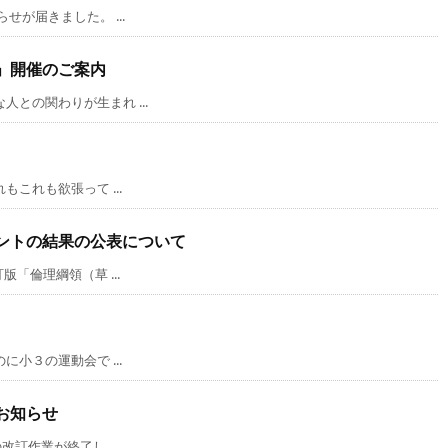
が届きました。 ...
」開催のご案内
の関わりが生まれ ...
これも欲張って ...
ントの結果の公表について
「倫理綱領（草 ...
小３の運動会で ...
お知らせ
訂作業が終了し ...