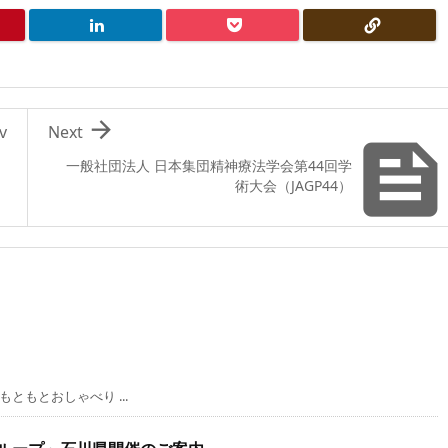

v
Next
一般社団法人 日本集団精神療法学会第44回学
術大会（JAGP44）
もとおしゃべり ...