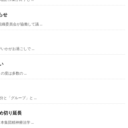
らせ
員会が協働して議 ...
かがお過ごしで ...
い
度は多数の ...
「グループ」と ...
め切り延長
集団精神療法学 ...