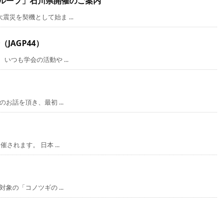
グループ」石川県開催のご案内
災を契機として始ま ...
JAGP44）
つも学会の活動や ...
話を頂き、最初 ...
れます。 日本 ...
の「コノツギの ...