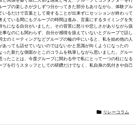
ループの楽しさが少しずつ分かってきた部分もありながら、体験グル
ているだけで言葉として発することが出来ずにセッションが終わって
考えている間にもグループの時間は進み、言葉にするタイミングを失
持ちになる自分がいました。その背景に怒りや悲しさがありながら扱
仕事なのにも関わらず、自分が感情を扱えていないとグループで話し
同士のミーティングなどグループの輪の中にいると、私を始め他の人
があっても話せていないのではないかと意識が向くようになったの
なった新たな側面かとこのコラムを執筆しながら思いました。グルー
思ったことは、今度グループに関わる中で私にとって一つの柱になる
ープを行うスタッフとしての研鑽だけでなく、私自身の気付きや自己
リレーコラム
