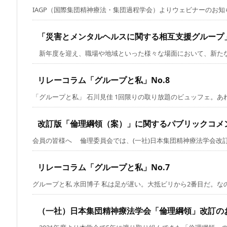
IAGP（国際集団精神療法・集団過程学会）よりウェビナーのお知らせ
「災害とメンタルヘルスに関する相互支援グループ
新年度を迎え、職場や地域といった様々な場面において、新たな人と
リレーコラム「グループと私」No.8
「グループと私」 石川見佳 1回限りの取り放題のビュッフェ。あれも
改訂版「倫理綱領（案）」に関するパブリックコメ
会員の皆様へ 倫理委員会では、(一社)日本集団精神療法学会改訂版
リレーコラム「グループと私」No.7
グループと私 水田博子 私は足が遅い。大抵ビリから2番目だ。なのに
（一社）日本集団精神療法学会「倫理綱領」改訂の