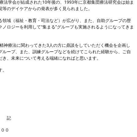
療法学会が結成された10年後の、1993年に京都集団療法研究会は始ま
院等のデイケアからの発表が多く見られました。
る領域（福祉・教育・司法など）が広がり、また、自助グループの歴
ノロジーを利用して“集まる”グループも実施されるようになってきま
団精神療法に関わってきた3人の方に鼎談をしていただく機会を企画し
グループ、また、訓練グループなどを続けてこられた経験から、ご自
だき、未来について考える端緒になればと思います。
す。
記
：００