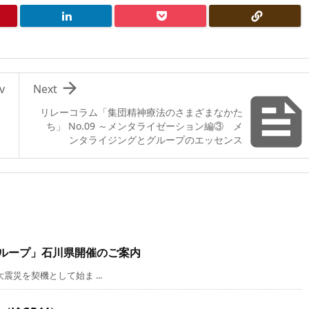

v
Next
リレーコラム「集団精神療法のさまざまなかた
ち」 No.09 ～メンタライゼーション編③ メ
ンタライジングとグループのエッセンス
グループ」石川県開催のご案内
災を契機として始ま ...