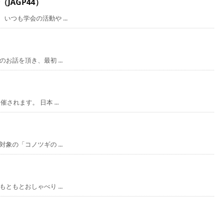
JAGP44）
つも学会の活動や ...
話を頂き、最初 ...
れます。 日本 ...
の「コノツギの ...
もとおしゃべり ...