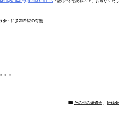
rkenkyuukai@gmail.com）へ
下記①−③を記載の上、お送りくださ
う会～に参加希望の有無
 ＊＊＊
その他の研修会
,
研修会
