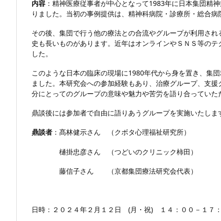
内容
：精神医療従事者が中心となって1983年に日本集団精神
りました。当初の事例提供は、精神科病院・診療所・総合病
その後、集団で行う他の療法との合流やグループが利用され
史も長いものがあります。近年はオンラインやＳＮＳ等のテク
した。
このような日本の臨床の現場に1980年代から身を置き、集
ました。本研究会への参加経験もあり、治療グループ、支援
分にとってのグループの意味や魅力や苦労を語り合っていた
鼎談後には参加者で自由に語りあうグループを実施いたしま
鼎談者
：髙林健示さん （クボタ心理福祉研究所）
樋掛忠彦さん （つどいのクリニック柿田）
藤信子さん （京都集団療法研究会代表）
日時：２０２４年２月１２日 (月・祝) １４：００－１７