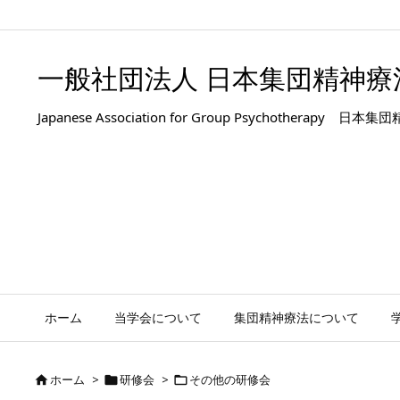
.entry-title, #front-page-title { text-align: left; }
一般社団法人 日本集団精神療
Japanese Association for Group Psyc
ホーム
当学会について
集団精神療法について
ホーム
>
研修会
>
その他の研修会


