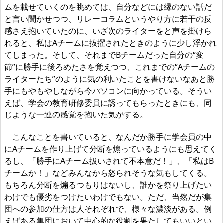
ムを載せていくのを眺めては、自分などには縁のない話だ
と言い聞かせつつ、リレーコラムというやり方に若干の反
感さえ抱いていたのに、いざ次のライターをと声を掛けら
れると、私はAチームに抜擢されたときのように少し浮かれ
てしまった。そして、それまでBチームだった自分の“変
節”に勝手に後ろめたさを覚えつつ、これまでの“Aチームの
ライターたち”のように気の利いたことを書けないなあと勝
手にもやもやしながら今パソコンに向かっている。そうい
えば、学会の教育研修委員に誘ってもらったときにも、同
じような一連の感覚を抱いた気がする。
こんなことを書いていると、なんだか勝手に学会員の中
にAチームを作り上げて分断を煽っているようにも思えてく
るし、「勝手にAチーム扱いされて不本意だ！」、「私はB
チームか！」などみんなから怒られそうな気もしてくる。
もちろん分断を煽るつもりはないし、誰かを祭り上げたい
わけでも優劣をつけたいわけでもない。ただ、当然だが集
団への参加の仕方は人それぞれで、様々な濃淡がある。例
えばある集団において中心的な役割を果たしてもいいとい