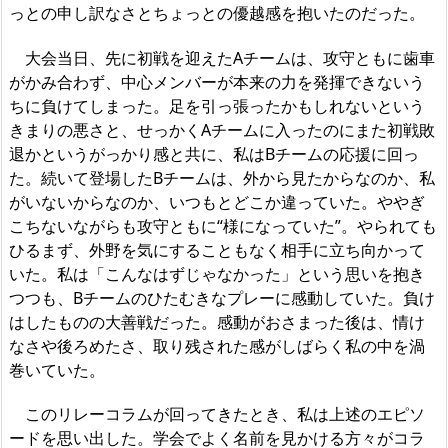
っとの申し訳なさとちょっとの優越感を抱いたのだった。
大会当日、先に初戦を迎えたAチームは、攻守ともに歯車
がかみ合わず、中心メンバーが本来の力を発揮できないう
ちに負けてしまった。足を引っ張ったかもしれないという
きまりの悪さと、せっかくAチームに入ったのにまた初戦敗
退かというがっかり感と共に、私はBチームの応援に回っ
た。続いて登場したBチームは、外から見たからなのか、私
がいないからなのか、いつもとどこか違っていた。ややぎ
こちないながらも攻守ともに“様になっていた”。やられても
ひるまず、外野を気にすることもなく相手に立ち向かって
いた。私は「こんなはずじゃなかった」という思いを抱き
つつも、Bチームのひたむきなプレーに感動していた。負け
はしたものの大善戦だった。感動がおさまった後は、情け
なさや後ろめたさ、取り残された感がしばらく私の中を渦
巻いていた。
このリレーコラムが回ってきたとき、私は上述のエピソ
ードを思い出した。学会でよく名前を見かける方々がコラ