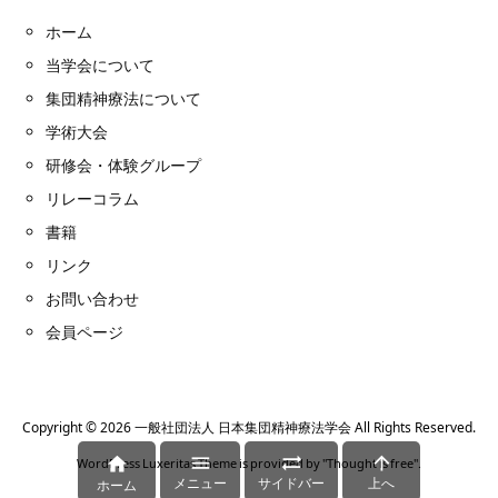
ホーム
当学会について
集団精神療法について
学術大会
研修会・体験グループ
リレーコラム
書籍
リンク
お問い合わせ
会員ページ
Copyright ©
2026
一般社団法人 日本集団精神療法学会
All Rights Reserved.




WordPress Luxeritas Theme is provided by "
Thought is free
".
メニュー
サイドバー
上へ
ホーム