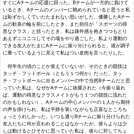
すぐにAチームの応援に回った。Bチームが一方的に負けて
いるとき、Aチームのメンバーに眺められていると思うと私
は恥ずかしくていたたまれない思いがした。優勝したAチー
ムの歓喜の輪を前にしたとき、また担任が「スポーツの得
意なクラス」と括ったとき、私は疎外感を抱きつつもとり
あえずニコニコしてその場をやり過ごした。私より運動の
できる友人がたまにAチームに振り分けられると、彼が調子
に乗っているように見えて私はつい皮肉を言ったりした。
何年生の頃のことか覚えていないが、そのときの競技は
タッチ・フットボール（ともう１つ何か）だった。タッ
チ・フットボールに出るメンバーの中で当然Bチームだと思
っていた私は、なぜかAチームに抜擢された（今振り返れ
ば、運動の得意なクラスメイトがもう１つの競技に流れた
のかもしれない）。Aチームの中心メンバーの１人から期待
の声を掛けられ、私は平静を装いながらも正直なところち
ょっとうれしかった。いつも通りBチームに振り分けられた
友人たちに何か言われることはなかったが、彼らよりは少
しは動けるとひそかに思っていた私は、彼らに対してちょ