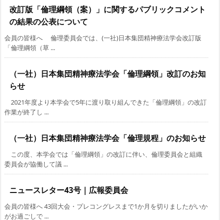
改訂版「倫理綱領（案）」に関するパブリックコメント
の結果の公表について
会員の皆様へ 倫理委員会では、(一社)日本集団精神療法学会改訂版
「倫理綱領（草 ...
（一社）日本集団精神療法学会「倫理綱領」改訂のお知
らせ
2021年度より本学会で5年に渡り取り組んできた「倫理綱領」の改訂
作業が終了し ...
（一社）日本集団精神療法学会「倫理規程」のお知らせ
この度、本学会では「倫理綱領」の改訂に伴い、倫理委員会と組織
委員会が協働して議 ...
ニュースレター43号｜広報委員会
会員の皆様へ 43回大会・プレコングレスまで1か月を切りましたがいか
がお過ごしで ...