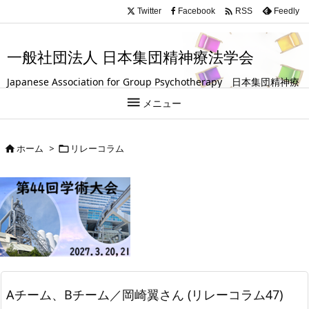
.entry-title, #front-page-title { text-align: left; }

Twitter
Facebook
Feedly
RSS
一般社団法人 日本集団精神療法学会
Japanese Association for Group Psychotherapy 日本集団精神療
法学会は、グループ（集団）を活用して人の成長や回復を支援する

メニュー
試みを探求している学会です。
ホーム
>
リレーコラム


Aチーム、Bチーム／岡崎翼さん (リレーコラム47)