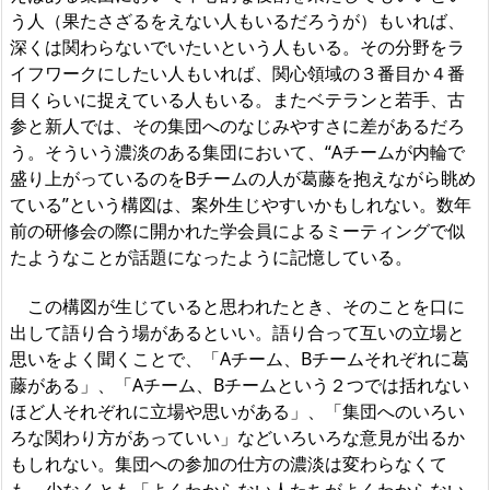
う人（果たさざるをえない人もいるだろうが）もいれば、
深くは関わらないでいたいという人もいる。その分野をラ
イフワークにしたい人もいれば、関心領域の３番目か４番
目くらいに捉えている人もいる。またベテランと若手、古
参と新人では、その集団へのなじみやすさに差があるだろ
う。そういう濃淡のある集団において、“Aチームが内輪で
盛り上がっているのをBチームの人が葛藤を抱えながら眺め
ている”という構図は、案外生じやすいかもしれない。数年
前の研修会の際に開かれた学会員によるミーティングで似
たようなことが話題になったように記憶している。
この構図が生じていると思われたとき、そのことを口に
出して語り合う場があるといい。語り合って互いの立場と
思いをよく聞くことで、「Aチーム、Bチームそれぞれに葛
藤がある」、「Aチーム、Bチームという２つでは括れない
ほど人それぞれに立場や思いがある」、「集団へのいろい
ろな関わり方があっていい」などいろいろな意見が出るか
もしれない。集団への参加の仕方の濃淡は変わらなくて