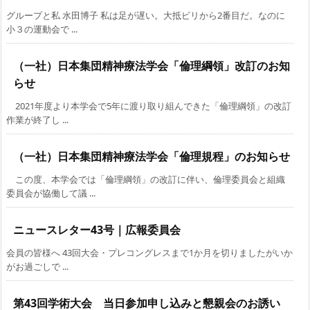
グループと私 水田博子 私は足が遅い。大抵ビリから2番目だ。なのに
小３の運動会で ...
（一社）日本集団精神療法学会「倫理綱領」改訂のお知
らせ
2021年度より本学会で5年に渡り取り組んできた「倫理綱領」の改訂
作業が終了し ...
（一社）日本集団精神療法学会「倫理規程」のお知らせ
この度、本学会では「倫理綱領」の改訂に伴い、倫理委員会と組織
委員会が協働して議 ...
ニュースレター43号｜広報委員会
会員の皆様へ 43回大会・プレコングレスまで1か月を切りましたがいか
がお過ごしで ...
第43回学術大会 当日参加申し込みと懇親会のお誘い