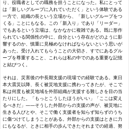
り、役職者としての職務を担うことになった。私にとって
は「新しいグループに入れていただく」という体験である
一方で、組織の長という立場から、「新しいグループをつ
くる」ことにもなる。この「新入り」であり「リーダー」
でもあるという立場は、なかなかに複雑である。既に形作
られている関係性の中に、自分という存在がどのように影
響するのか、慎重に見極めなければならないという思いが
あった。受け入れてもらうことの大切さ、すでにあるグル
ープを尊重すること、これらは私の中でのある重要な記憶
と結びつく。
それは、災害後の中長期支援の現場での経験である。東日
本大震災以降、長く被災地支援に携わってきたが、そこで
私は何度も被災地域を外部組織が支援する難しさを目の当
たりにした。「もっとこうしたほうがいい」「ここは変え
るべきだ」——そうした外部からの支援の声が、被災地に
生きる人びとや、そこで働く支援者を知らず知らずのうち
に傷つけてしまうことがある。外部からの支援はときに力
にもなるが、ときに相手の歩んできたそれまでの経過、努