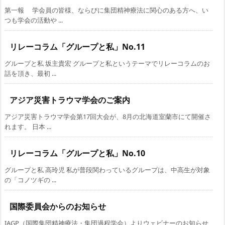
第一報 学会員の皆様、ならびに集団精神療法に関心のある方へ、い
つも学会の活動や ...
リレーコラム「グループと私」No.11
グループと私 坂主貴宏 グループと私というテーマでリレーコラムのお
話を頂き、最初 ...
アジア災害トラウマ学会のご案内
アジア災害トラウマ学会第17回大会が、8月の北海道室蘭市にて開催さ
れます。 日本 ...
リレーコラム「グループと私」No.10
グループと私 高玲児 私が普段関わっているグループは、中高生が対象
の「コノツギの ...
国際委員会からのお知らせ
IAGP（国際集団精神療法・集団過程学会）よりウェビナーのお知らせ