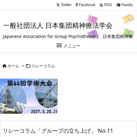
.entry-title, #front-page-title { text-align: left; }

Twitter
Facebook
Feedly
RSS
一般社団法人 日本集団精神療法学会
Japanese Association for Group Psychotherapy 日本集団精神療
法学会は、グループ（集団）を活用して人の成長や回復を支援する

メニュー
試みを探求している学会です。
ホーム
>
リレーコラム


リレーコラム「グループの立ち上げ」 No.11