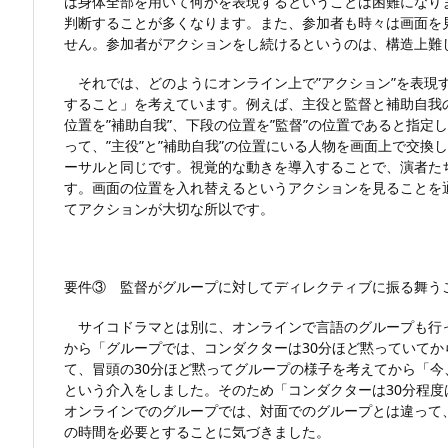
は身体全部を用いて何かを表現するということは困難になり
判断することが多くなります。また、参加者も時々は画面を
せん。参加者がアクションをし続けるというのは、構造上難
それでは、どのようにオンライン上で”アクション”を表現す
すること」を考えています。例えば、主役と監督と補助自我の
位置を”補助自我”、下段の位置を”監督”の位置であると指
って、”主役”と”補助自我”の位置にいる人物を画面上で交
ーサルと同じです。視覚的な動きを導入することで、演者た
す。画面の位置を入れ替えるというアクションを見ることを
てアクションが大切な所以です。
要件③ 監督がグループに対してディレクティブに振る舞う
サイコドラマとは別に、オンラインで言語のグループも行
から「グループでは、コンダクターは30分ほど黙っていてか
て、冒頭の30分ほど黙ってグループの様子を考えてから「
という介入をしました。そのため「コンダクターは30分程
オンラインでのグループでは、対面でのグループとは違って
の時間を必要とすることに気づきました。