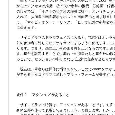
筆者らはオンラインのビデオ会議システムとしてZoomを
からのアクセスの推奨 ②PCでの参加の推奨 ③録画・録音の
の設定では、「ホストのビデオの順番に従う」というチェック
入れて、参加者の画面表示をホストの画面表示と同じ順番に
え、「マイビデオをミラーリング」「ビデオ以外の参加者を
に伝えます。
サイコドラマのドラマフェイズに入ると、”監督”はオンライ
外の参加者に対してビデオをオフにするように伝えます。こ
ります。つまり、画面上がそのまま舞台上となるのです。画面
す。舞台を設定することで、舞台上の演者たちと舞台外の観客
ることで、セッションの中心となる”主役”に焦点が当たりや
現在は、筆者らは操作に慣れてきているのでZoomをつかっ
ができるサイコドラマに適したプラットフォームが登場すれ
要件２ ”アクション”があること
サイコドラマの特質は、アクションがあることです。対面
身体全部を使って表現してみましょう」と促します。しかし