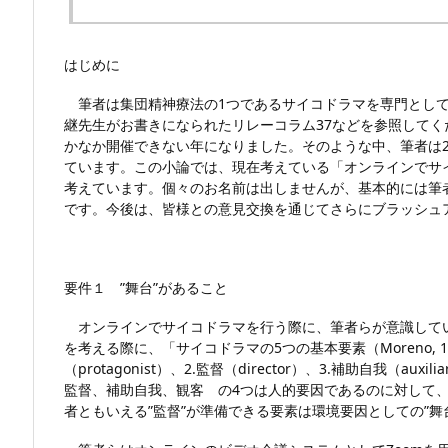
はじめに
筆者は集団精神療法の1つであるサイコドラマを専門として
継先生がお書きになられたリレーコラム37などを参照してくださ
かなか開催できない年になりました。そのような中、筆者は2
ています。この小論では、現在考えている「オンラインでサ
考えています。個々のお名前は出しませんが、基本的には筆
です。今後は、皆様との意見交換を通じてさらにブラッシュ
要件１ ”舞台”があること
オンラインでサイコドラマを行う際に、筆者らが意識してい
を考える際に、「サイコドラマの5つの基本要素（Moreno, 
（protagonist）、2.監督（director）、3.補助自我（auxi
監督、補助自我、観客 の4つは人的要因であるのに対して
者ともいえる”監督”が準備できる要素は環境要因としての”舞