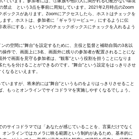
用いています。参加者には、①家族や他の人に聞かれる心配がない環境
禁止 という3点を事前に周知しています。2021年2月時点のZoom
ボックスがあります。Zoomにアクセスしたら、ホストはチェックを
します。ホストは、参加者に「ギャラリービュー」にするように伝
非表示にする」という2つのチェックボックスにチェックを入れるよう
ンの空間に”舞台”を設定するために、主役と監督と補助自我の3名以
の操作で、画面上に3名、画面外に残りの参加者が配置されることにな
外で画面を見守る参加者は、”観客”という役割を担うことになりま
たちを分けることができるのです。”舞台”という設定をはっきりさせ
すくなるといえます。
ていますが、将来的には”舞台”というものをよりはっきりさせること
ば、もっとオンラインでサイコドラマを実施しやすくなるでしょう。
でのサイコドラマでは「あなたが感じていることを、言葉だけでなく
、オンラインではカメラに映る範囲という制約があるため、基本的に