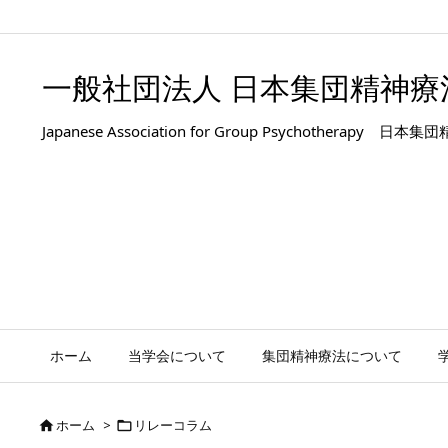
.entry-title, #front-page-title { text-align: left; }
一般社団法人 日本集団精神療
Japanese Association for Group Psyc
ホーム
当学会について
集団精神療法について
ホーム
>
リレーコラム

