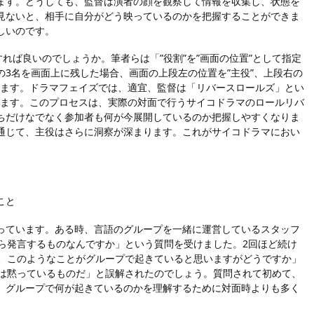
ます。どうしても、監督は演者の顔を観察して情報を収集し、状態を
見ないと、相手に自分がどう映っているのかを把握することができま
しいのです。
れば良いのでしょうか。筆者らは「”役割”を”画面の位置”として指定
3名を画面上に残した場合、画面の上段左の位置を”主役”、上段右の
定します。ドラマフェイズでは、適宜、監督は「リバースロールズ」とい
換します。このプロセスは、実際の対面で行うサイコドラマのロールリバ
ちだけなでなく参加者も何が今展開しているのか把握しやすくなりま
通じて、主役はさらに洞察が深まります。これがサイコドラマにおい
こと
っています。ある時、言語のグループを一緒に運営しているスタッフ
ら発言するものなんですか」という質問を受けました。2回ほど続け
今、このようなことがグループで起きていると思いますがどうですか」
度は黙っているものだ」と誤解されたのでしょう。質問されて初めて、
、グループで何が起きているのかを理解するために対面時よりも多く