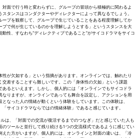
、対面で行う時と変わらずに、グループの冒頭から積極的に関わるよ
うスタンスはコンダクターやディレクターによって異なるでしょう。
ループを観察して、グループで生じていることをある程度理解してか
ープで何が生じているのかを理解しようとする」というスタンスを大
動性、すなわち”ディレクティブであること”がサイコドラマをサイコ
体性が欠如する」という指摘があります。オンラインでは、触れたり
く交差することすら難しいです。この「身体性の欠如」という課題
であるといえます。しかし、個人的には「オンラインでもサイコドラ
異なりますが、オンラインであっても舞台を設定し、アクションを用
役となった人の情緒が動くという体験をしています。この体験は、
、「サイコドラマならではの情緒体験」であると感じています。
ツールは、「対面での交流が復活するまでのつなぎ」だと感じていた人も
面のツールと並行して残り続ける1つの交流様式であるように感じてい
例えた方がいますが、個人的には、オンラインと対面の違いは、「冷