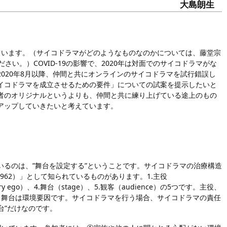
大島朗生
います。（サイコドラマがどのようなものなのかについては、藤堂宗
い。）COVID-19の影響で、2020年は対面でのサイコドラマがな
020年8月以降、仲間と共にオンラインのサイコドラマを試行錯誤し
イコドラマを成立させるための要件」についての試案を提示したいと
者のオリジナルというよりも、仲間と共に練り上げている途上のもの
アップしていきたいと考えています。
るのは、”舞台を設定する”ということです。サイコドラマの治療構造
1962）」として知られているものがあります。1.主役
liary ego）、4.舞台（stage）、5.観客（audience）の5つです。主役、
、舞台は環境要因です。サイコドラマを行う場合、サイコドラマの責任
台”だけなのです。