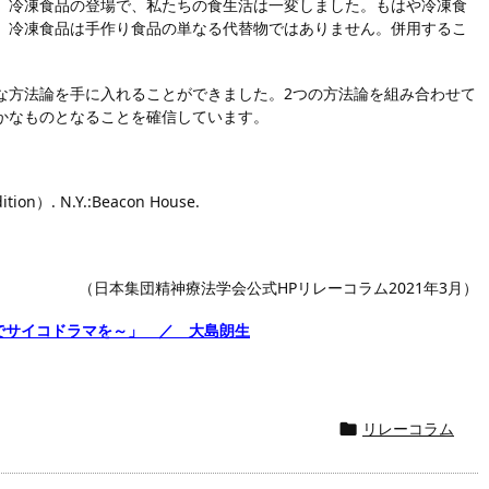
。冷凍食品の登場で、私たちの食生活は一変しました。もはや冷凍食
。冷凍食品は手作り食品の単なる代替物ではありません。併用するこ
な方法論を手に入れることができました。2つの方法論を組み合わせて
かなものとなることを確信しています。
ion）. N.Y.:Beacon House.
（日本集団精神療法学会公式HPリレーコラム2021年3月）
でサイコドラマを～」 ／ 大島朗生
リレーコラム
