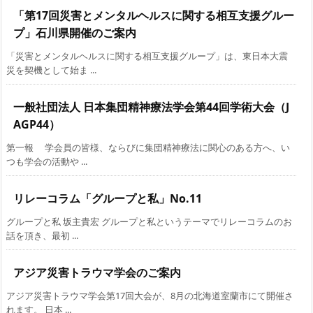
「第17回災害とメンタルヘルスに関する相互支援グルー
プ」石川県開催のご案内
「災害とメンタルヘルスに関する相互支援グループ」は、東日本大震
災を契機として始ま ...
一般社団法人 日本集団精神療法学会第44回学術大会（J
AGP44）
第一報 学会員の皆様、ならびに集団精神療法に関心のある方へ、い
つも学会の活動や ...
リレーコラム「グループと私」No.11
グループと私 坂主貴宏 グループと私というテーマでリレーコラムのお
話を頂き、最初 ...
アジア災害トラウマ学会のご案内
アジア災害トラウマ学会第17回大会が、8月の北海道室蘭市にて開催さ
れます。 日本 ...