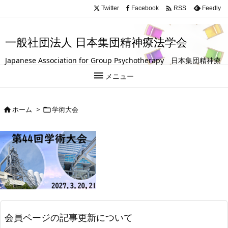
.entry-title, #front-page-title { text-align: left; }

Twitter
Facebook
Feedly
RSS
一般社団法人 日本集団精神療法学会
Japanese Association for Group Psychotherapy 日本集団精神療
法学会は、グループ（集団）を活用して人の成長や回復を支援する

メニュー
試みを探求している学会です。
ホーム
>
学術大会


会員ページの記事更新について