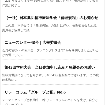
2021年度より本学会で5年に渡り取り組んできた「倫理綱領」の改訂
作業が終了し ...
（一社）日本集団精神療法学会「倫理規程」のお知らせ
この度、本学会では「倫理綱領」の改訂に伴い、倫理委員会と組織
委員会が協働して議 ...
ニュースレター43号｜広報委員会
会員の皆様へ 43回大会・プレコングレスまで1か月を切りましたがいか
がお過ごしで ...
第43回学術大会 当日参加申し込みと懇親会のお誘い
皆様お世話になっております。 JAGP43広報担当でございます。 この度
は多数の ...
リレーコラム「グループと私」No.6
テーマ：グループと私 野中 稔 リレーコラムのバトンを受け、自分と
「グループ」と ...