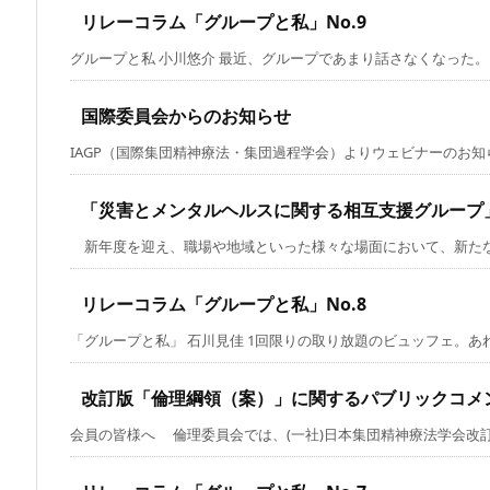
リレーコラム「グループと私」No.9
グループと私 小川悠介 最近、グループであまり話さなくなった。もと
国際委員会からのお知らせ
IAGP（国際集団精神療法・集団過程学会）よりウェビナーのお知らせ
「災害とメンタルヘルスに関する相互支援グループ
新年度を迎え、職場や地域といった様々な場面において、新たな人と
リレーコラム「グループと私」No.8
「グループと私」 石川見佳 1回限りの取り放題のビュッフェ。あれも
改訂版「倫理綱領（案）」に関するパブリックコメ
会員の皆様へ 倫理委員会では、(一社)日本集団精神療法学会改訂版