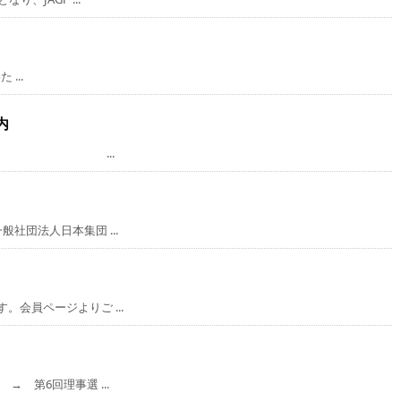
...
内
方々へ ...
社団法人日本集団 ...
会員ページよりご ...
 第6回理事選 ...