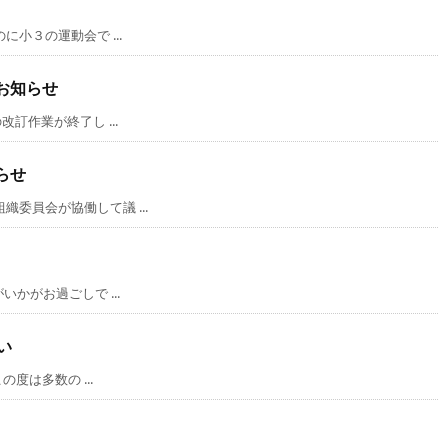
小３の運動会で ...
お知らせ
訂作業が終了し ...
らせ
員会が協働して議 ...
かがお過ごしで ...
い
度は多数の ...