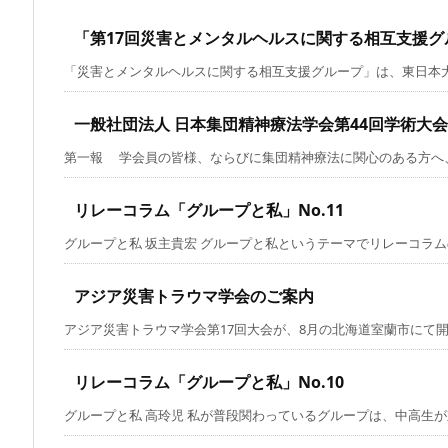
「第17回災害とメンタルヘルスに関する相互支援
「災害とメンタルヘルスに関する相互支援グループ」は、東日本大震
一般社団法人 日本集団精神療法学会第44回学術大会（
第一報 学会員の皆様、ならびに集団精神療法に関心のある方へ、い
リレーコラム「グループと私」No.11
グループと私 坂主貴宏 グループと私というテーマでリレーコラムのお
アジア災害トラウマ学会のご案内
アジア災害トラウマ学会第17回大会が、8月の北海道室蘭市にて開催さ
リレーコラム「グループと私」No.10
グループと私 高玲児 私が普段関わっているグループは、中高生が対象