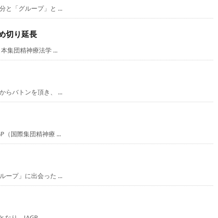
「グループ」と ...
め切り延長
集団精神療法学 ...
バトンを頂き、 ...
国際集団精神療 ...
プ」に出会った ...
、JAGP ...