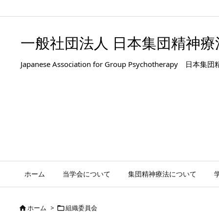
.entry-title, #front-page-title { text-align: left; }
一般社団法人 日本集団精神療
Japanese Association for Group Psyc
ホーム
当学会について
集団精神療法について
ホーム
>
組織委員会

