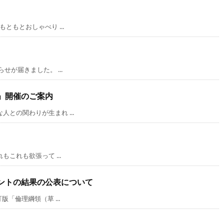
もとおしゃべり ...
が届きました。 ...
」開催のご案内
の関わりが生まれ ...
これも欲張って ...
ントの結果の公表について
「倫理綱領（草 ...