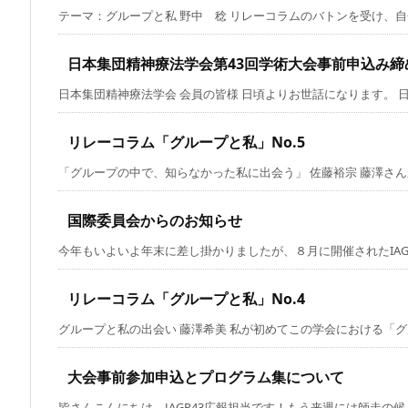
テーマ：グループと私 野中 稔 リレーコラムのバトンを受け、自分と
日本集団精神療法学会第43回学術大会事前申込み締
日本集団精神療法学会 会員の皆様 日頃よりお世話になります。 日本
リレーコラム「グループと私」No.5
「グループの中で、知らなかった私に出会う」 佐藤裕宗 藤澤さんから
国際委員会からのお知らせ
今年もいよいよ年末に差し掛かりましたが、８月に開催されたIAGP（
リレーコラム「グループと私」No.4
グループと私の出会い 藤澤希美 私が初めてこの学会における「グルー
大会事前参加申込とプログラム集について
皆さんこんにちは、JAGP43広報担当です！もう来週には師走の候となり