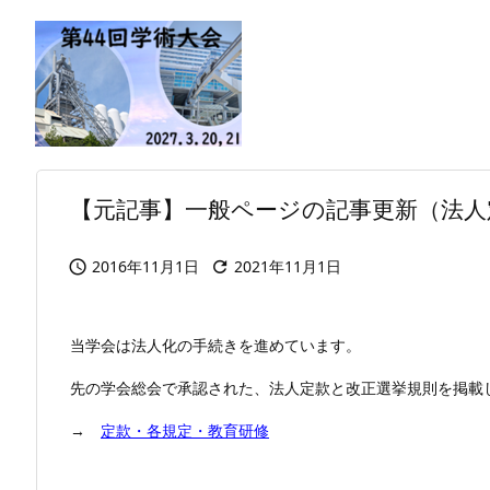
【元記事】一般ページの記事更新（法人
2016年11月1日
2021年11月1日


当学会は法人化の手続きを進めています。
先の学会総会で承認された、法人定款と改正選挙規則を掲載
→
定款・各規定・教育研修