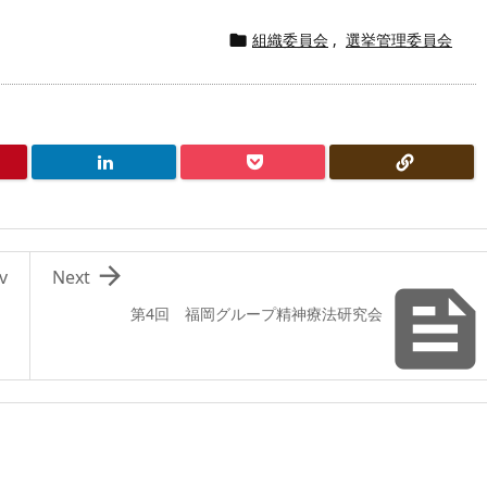
組織委員会
,
選挙管理委員会


v
Next
第4回 福岡グループ精神療法研究会