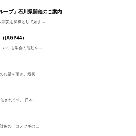
グループ」石川県開催のご案内
災を契機として始ま ...
JAGP44）
つも学会の活動や ...
話を頂き、最初 ...
れます。 日本 ...
の「コノツギの ...