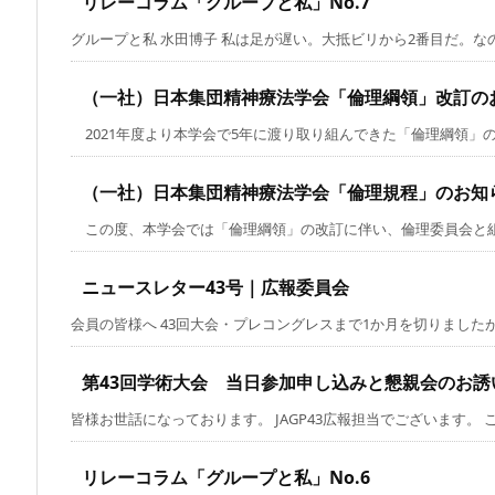
リレーコラム「グループと私」No.7
グループと私 水田博子 私は足が遅い。大抵ビリから2番目だ。なのに
（一社）日本集団精神療法学会「倫理綱領」改訂の
2021年度より本学会で5年に渡り取り組んできた「倫理綱領」の改
（一社）日本集団精神療法学会「倫理規程」のお知
この度、本学会では「倫理綱領」の改訂に伴い、倫理委員会と組織委
ニュースレター43号｜広報委員会
会員の皆様へ 43回大会・プレコングレスまで1か月を切りましたがい
第43回学術大会 当日参加申し込みと懇親会のお誘
皆様お世話になっております。 JAGP43広報担当でございます。 この
リレーコラム「グループと私」No.6