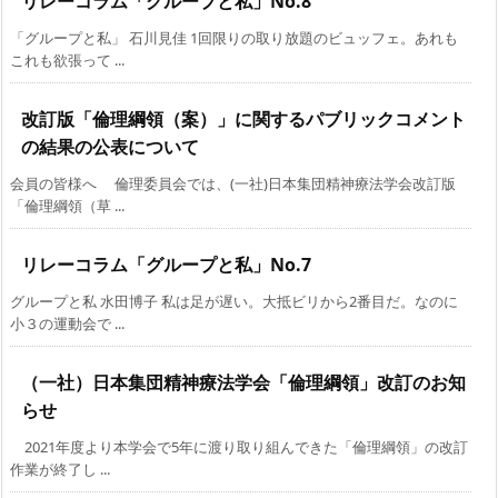
リレーコラム「グループと私」No.8
「グループと私」 石川見佳 1回限りの取り放題のビュッフェ。あれも
これも欲張って ...
改訂版「倫理綱領（案）」に関するパブリックコメント
の結果の公表について
会員の皆様へ 倫理委員会では、(一社)日本集団精神療法学会改訂版
「倫理綱領（草 ...
リレーコラム「グループと私」No.7
グループと私 水田博子 私は足が遅い。大抵ビリから2番目だ。なのに
小３の運動会で ...
（一社）日本集団精神療法学会「倫理綱領」改訂のお知
らせ
2021年度より本学会で5年に渡り取り組んできた「倫理綱領」の改訂
作業が終了し ...