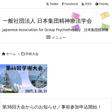
.entry-title, #front-page-title { text-align: left; }

Twitter
Facebook
Feedly
RSS
一般社団法人 日本集団精神療法学会
Japanese Association for Group Psychotherapy 日本集団精神療
法学会は、グループ（集団）を活用して人の成長や回復を支援する

メニュー
試みを探求している学会です。
ホーム
>
学術大会


第38回大会からのお知らせ／事前参加申込開始！