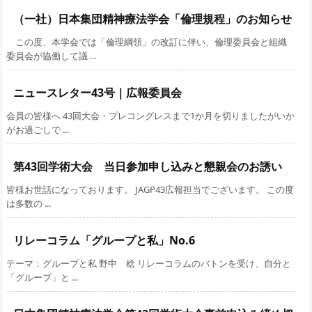
（一社）日本集団精神療法学会「倫理規程」のお知らせ
この度、本学会では「倫理綱領」の改訂に伴い、倫理委員会と組織
委員会が協働して議 ...
ニュースレター43号｜広報委員会
会員の皆様へ 43回大会・プレコングレスまで1か月を切りましたがいか
がお過ごしで ...
第43回学術大会 当日参加申し込みと懇親会のお誘い
皆様お世話になっております。 JAGP43広報担当でございます。 この度
は多数の ...
リレーコラム「グループと私」No.6
テーマ：グループと私 野中 稔 リレーコラムのバトンを受け、自分と
「グループ」と ...