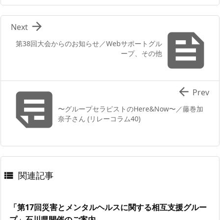

Next

第38回大会からのお知らせ／Webサポートグル
ープ、その他


Prev
〜グループセラピストのHere&Now〜／藤巻加
奈子さん (リレーコラム40)
関連記事

「第17回災害とメンタルヘルスに関する相互支援グルー
プ」石川県開催のご案内