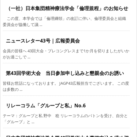
（一社）日本集団精神療法学会「倫理規程」のお知らせ
この度、本学会では「倫理綱領」の改訂に伴い、倫理委員会と組織
委員会が協働して議 ...
ニュースレター43号｜広報委員会
会員の皆様へ 43回大会・プレコングレスまで1か月を切りましたがいか
がお過ごしで ...
第43回学術大会 当日参加申し込みと懇親会のお誘い
皆様お世話になっております。 JAGP43広報担当でございます。 この度
は多数の ...
リレーコラム「グループと私」No.6
テーマ：グループと私 野中 稔 リレーコラムのバトンを受け、自分と
「グループ」と ...