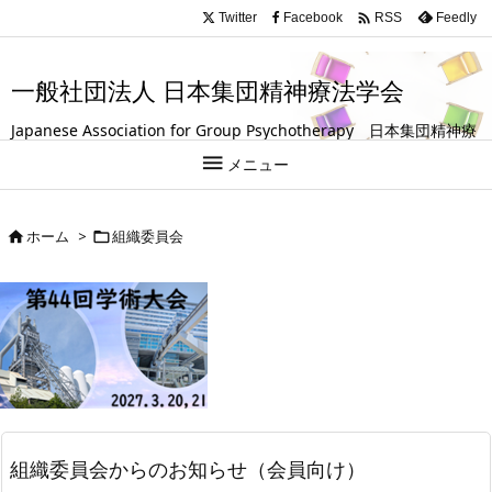
.entry-title, #front-page-title { text-align: left; }

Twitter
Facebook
Feedly
RSS
一般社団法人 日本集団精神療法学会
Japanese Association for Group Psychotherapy 日本集団精神療
法学会は、グループ（集団）を活用して人の成長や回復を支援する

メニュー
試みを探求している学会です。
ホーム
>
組織委員会


組織委員会からのお知らせ（会員向け）