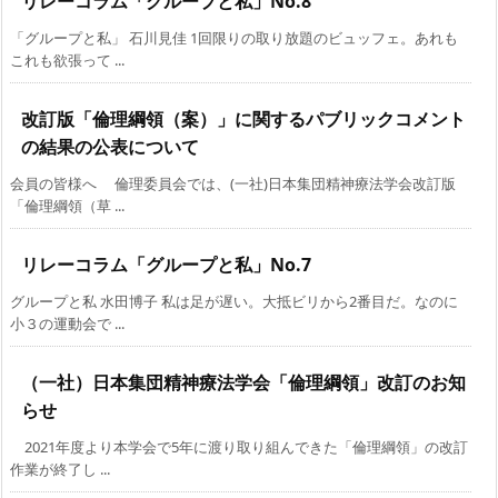
リレーコラム「グループと私」No.8
「グループと私」 石川見佳 1回限りの取り放題のビュッフェ。あれも
これも欲張って ...
改訂版「倫理綱領（案）」に関するパブリックコメント
の結果の公表について
会員の皆様へ 倫理委員会では、(一社)日本集団精神療法学会改訂版
「倫理綱領（草 ...
リレーコラム「グループと私」No.7
グループと私 水田博子 私は足が遅い。大抵ビリから2番目だ。なのに
小３の運動会で ...
（一社）日本集団精神療法学会「倫理綱領」改訂のお知
らせ
2021年度より本学会で5年に渡り取り組んできた「倫理綱領」の改訂
作業が終了し ...