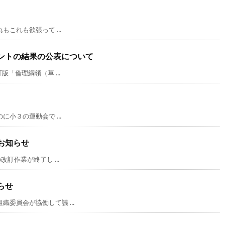
これも欲張って ...
ントの結果の公表について
「倫理綱領（草 ...
小３の運動会で ...
お知らせ
訂作業が終了し ...
らせ
員会が協働して議 ...