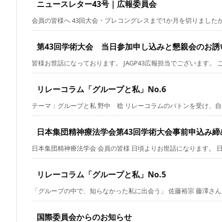
ニュースレター43号｜広報委員会
会員の皆様へ 43回大会・プレコングレスまで1か月を切りましたがい
第43回学術大会 当日参加申し込みと懇親会のお誘
皆様お世話になっております。 JAGP43広報担当でございます。 この
リレーコラム「グループと私」No.6
テーマ：グループと私 野中 稔 リレーコラムのバトンを受け、自分と
日本集団精神療法学会第43回学術大会事前申込み締
日本集団精神療法学会 会員の皆様 日頃よりお世話になります。 日本
リレーコラム「グループと私」No.5
「グループの中で、知らなかった私に出会う」 佐藤裕宗 藤澤さんから
国際委員会からのお知らせ