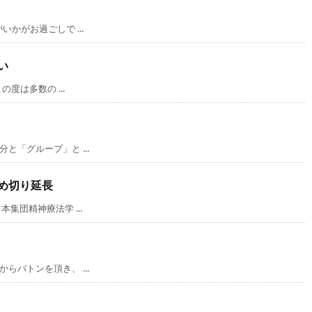
かがお過ごしで ...
い
度は多数の ...
「グループ」と ...
め切り延長
集団精神療法学 ...
バトンを頂き、 ...