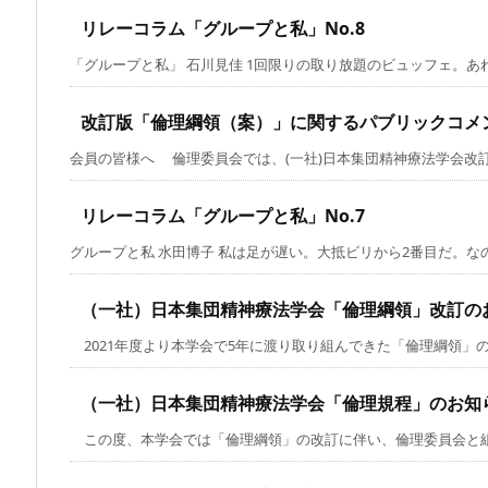
リレーコラム「グループと私」No.8
「グループと私」 石川見佳 1回限りの取り放題のビュッフェ。あれも
改訂版「倫理綱領（案）」に関するパブリックコメ
会員の皆様へ 倫理委員会では、(一社)日本集団精神療法学会改訂版
リレーコラム「グループと私」No.7
グループと私 水田博子 私は足が遅い。大抵ビリから2番目だ。なのに
（一社）日本集団精神療法学会「倫理綱領」改訂の
2021年度より本学会で5年に渡り取り組んできた「倫理綱領」の改
（一社）日本集団精神療法学会「倫理規程」のお知
この度、本学会では「倫理綱領」の改訂に伴い、倫理委員会と組織委