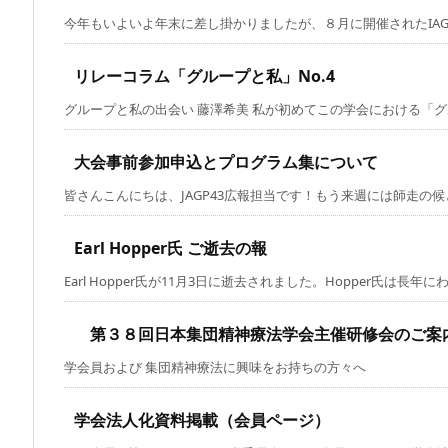
今年もいよいよ年末に差し掛かりましたが、８月に開催されたIAGP（
リレーコラム「グループと私」No.4
グループと私の出会い 藤澤希美 私が初めてこの学会における「グルー
大会事前参加申込とプログラム集について
皆さんこんにちは、JAGP43広報担当です！もう来週には師走の候となり
Earl Hopper氏 ご逝去の報
Earl Hopper氏が11月3日に逝去されました。Hopper氏は長年にわた 
第３８回日本集団精神療法学会主催研修会のご案
学会員および 集団精神療法に興味をお持ちの
学会法人化資料掲載（会員ページ）