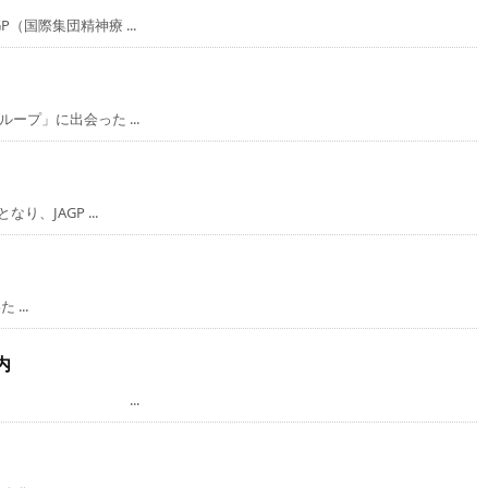
国際集団精神療 ...
プ」に出会った ...
、JAGP ...
...
内
方々へ ...