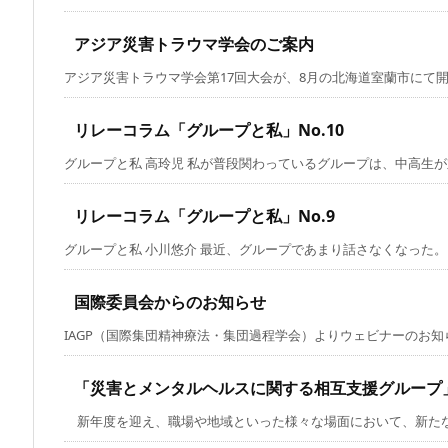
アジア災害トラウマ学会のご案内
アジア災害トラウマ学会第17回大会が、8月の北海道室蘭市にて開催さ
リレーコラム「グループと私」No.10
グループと私 高玲児 私が普段関わっているグループは、中高生が対象
リレーコラム「グループと私」No.9
グループと私 小川悠介 最近、グループであまり話さなくなった。もと
国際委員会からのお知らせ
IAGP（国際集団精神療法・集団過程学会）よりウェビナーのお知らせ
「災害とメンタルヘルスに関する相互支援グループ
新年度を迎え、職場や地域といった様々な場面において、新たな人と