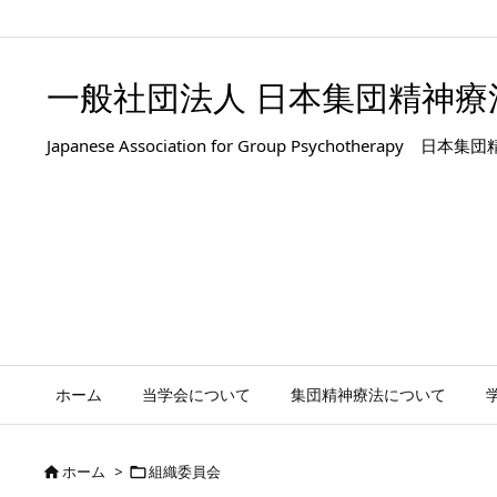
.entry-title, #front-page-title { text-align: left; }
一般社団法人 日本集団精神療
Japanese Association for Group Psyc
ホーム
当学会について
集団精神療法について
ホーム
>
組織委員会

