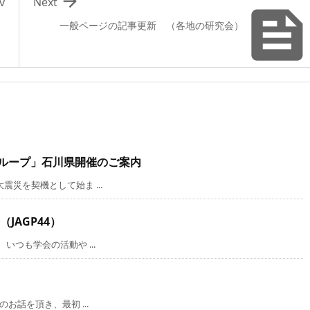

v
Next
一般ページの記事更新 （各地の研究会）
グループ」石川県開催のご案内
災を契機として始ま ...
JAGP44）
つも学会の活動や ...
話を頂き、最初 ...