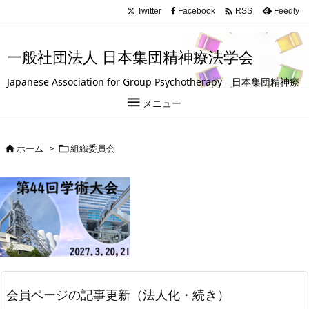
.entry-title, #front-page-title { text-align: left; }

Twitter
Facebook
Feedly
RSS
一般社団法人 日本集団精神療法学会
Japanese Association for Group Psychotherapy 日本集団精神療
法学会は、グループ（集団）を活用して人の成長や回復を支援する

メニュー
試みを探求している学会です。
ホーム
>
組織委員会


会員ページの記事更新（法人化・続き）