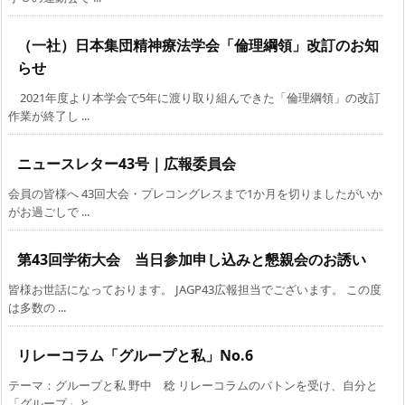
（一社）日本集団精神療法学会「倫理綱領」改訂のお知
らせ
2021年度より本学会で5年に渡り取り組んできた「倫理綱領」の改訂
作業が終了し ...
ニュースレター43号｜広報委員会
会員の皆様へ 43回大会・プレコングレスまで1か月を切りましたがいか
がお過ごしで ...
第43回学術大会 当日参加申し込みと懇親会のお誘い
皆様お世話になっております。 JAGP43広報担当でございます。 この度
は多数の ...
リレーコラム「グループと私」No.6
テーマ：グループと私 野中 稔 リレーコラムのバトンを受け、自分と
「グループ」と ...