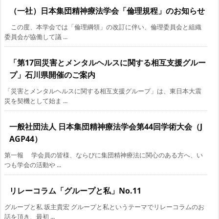
（一社）日本集団精神療法学会「倫理規程」のお知らせ
この度、本学会では「倫理綱領」の改訂に伴い、倫理委員会と組織
委員会が協働して議 ...
「第17回災害とメンタルヘルスに関する相互支援グルー
プ」石川県開催のご案内
「災害とメンタルヘルスに関する相互支援グループ」は、東日本大震
災を契機として始ま ...
一般社団法人 日本集団精神療法学会第44回学術大会（J
AGP44）
第一報 学会員の皆様、ならびに集団精神療法に関心のある方へ、い
つも学会の活動や ...
リレーコラム「グループと私」No.11
グループと私 坂主貴宏 グループと私というテーマでリレーコラムのお
話を頂き、最初 ...