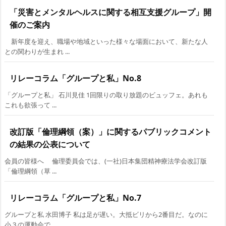
「災害とメンタルヘルスに関する相互支援グループ」開
催のご案内
新年度を迎え、職場や地域といった様々な場面において、新たな人
との関わりが生まれ ...
リレーコラム「グループと私」No.8
「グループと私」 石川見佳 1回限りの取り放題のビュッフェ。あれも
これも欲張って ...
改訂版「倫理綱領（案）」に関するパブリックコメント
の結果の公表について
会員の皆様へ 倫理委員会では、(一社)日本集団精神療法学会改訂版
「倫理綱領（草 ...
リレーコラム「グループと私」No.7
グループと私 水田博子 私は足が遅い。大抵ビリから2番目だ。なのに
小３の運動会で ...