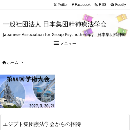
.entry-title, #front-page-title { text-align: left; }

Twitter
Facebook
Feedly
RSS
一般社団法人 日本集団精神療法学会
Japanese Association for Group Psychotherapy 日本集団精神療
法学会は、グループ（集団）を活用して人の成長や回復を支援する

メニュー
試みを探求している学会です。
ホーム
>

エジプト集団療法学会からの招待