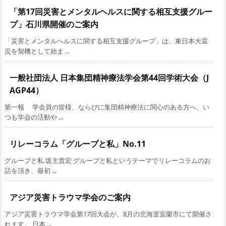
「第17回災害とメンタルヘルスに関する相互支援グルー
プ」石川県開催のご案内
「災害とメンタルヘルスに関する相互支援グループ」は、東日本大震
災を契機として始ま ...
一般社団法人 日本集団精神療法学会第44回学術大会（J
AGP44）
第一報 学会員の皆様、ならびに集団精神療法に関心のある方へ、い
つも学会の活動や ...
リレーコラム「グループと私」No.11
グループと私 坂主貴宏 グループと私というテーマでリレーコラムのお
話を頂き、最初 ...
アジア災害トラウマ学会のご案内
アジア災害トラウマ学会第17回大会が、8月の北海道室蘭市にて開催さ
れます。 日本 ...