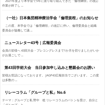
2021年度より本学会で5年に渡り取り組んできた「倫理綱領」の改訂
作業が終了し ...
（一社）日本集団精神療法学会「倫理規程」のお知らせ
この度、本学会では「倫理綱領」の改訂に伴い、倫理委員会と組織
委員会が協働して議 ...
ニュースレター43号｜広報委員会
会員の皆様へ 43回大会・プレコングレスまで1か月を切りましたがいか
がお過ごしで ...
第43回学術大会 当日参加申し込みと懇親会のお誘い
皆様お世話になっております。 JAGP43広報担当でございます。 この度
は多数の ...
リレーコラム「グループと私」No.6
テーマ：グループと私 野中 稔 リレーコラムのバトンを受け、自分と
「グループ」と ...