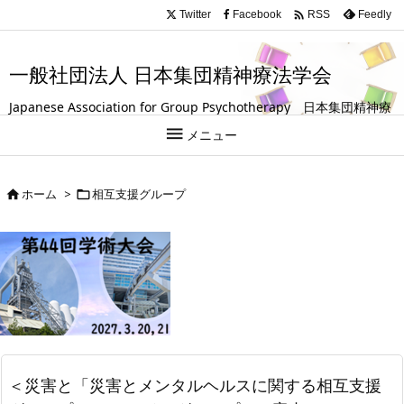
.entry-title, #front-page-title { text-align: left; }

Twitter
Facebook
Feedly
RSS
一般社団法人 日本集団精神療法学会
Japanese Association for Group Psychotherapy 日本集団精神療
法学会は、グループ（集団）を活用して人の成長や回復を支援する

メニュー
試みを探求している学会です。
ホーム
>
相互支援グループ


＜災害と「災害とメンタルヘルスに関する相互支援