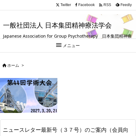
.entry-title, #front-page-title { text-align: left; }

Twitter
Facebook
Feedly
RSS
一般社団法人 日本集団精神療法学会
Japanese Association for Group Psychotherapy 日本集団精神療
法学会は、グループ（集団）を活用して人の成長や回復を支援する

メニュー
試みを探求している学会です。
ホーム
>

ニュースレター最新号（３７号）のご案内（会員向